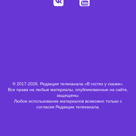
Контакты
127566 Москва, Юрловский проезд 21 а/я 75
Телефон:
+7(499) 705-22-36
Email:
info@timemediagroup.ru
Политика конфиденциальности