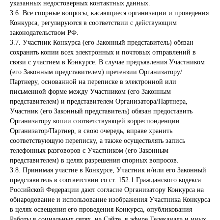
указанных недостоверных контактных данных.
3.6. Все спорные вопросы, касающиеся организации и проведения
Меню
Конкурса, регулируются в соответствии с действующим
законодательством РФ.
Контакты
3.7. Участник Конкурса (его Законный представитель) обязан
Телепрограмма
сохранять копии всех электронных и почтовых отправлений в
связи с участием в Конкурсе. В случае предъявления Участником
Tres Amigos Films, SL
Новости
(его Законным представителем) претензии Организатору/
Телефон:
+447766111122
Партнеру, основанной на переписке в электронной или
Видео
Email:
info@skazka-tv.com
письменной форме между Участником (его Законным
Конкурсы
представителем) и представителем Организатора/Партнера,
Участник (его Законный представитель) обязан предоставить
Раскраска
Организатору копии соответствующей корреспонденции.
Организатор/Партнер, в свою очередь, вправе хранить
О канале
соответствующую переписку, а также осуществлять запись
телефонных разговоров с Участником (его Законным
представителем) в целях разрешения спорных вопросов.
3.8. Принимая участие в Конкурсе, Участник и/или его Законный
представитель в соответствии со ст. 152.1 Гражданского кодекса
Российской Федерации дают согласие Организатору Конкурса на
® 2017-2026. Редакция телеканала «В гостях у сказки».
обнародование и использование изображения Участника Конкурса
Все права на любые материалы, опубликованные на сайте,
в целях освещения его проведения Конкурса, опубликования
защищены.
Любое использование материалов возможно только с
Работы в социальных сетях, на Сайте, в эфире Телеканала и иных