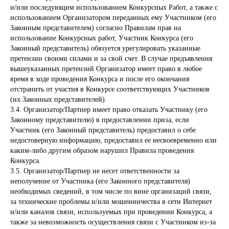
и/или последующим использованием Конкурсных Работ, а также с
Новости
использованием Организатором переданных ему Участником (его
Законным представителем) согласно Правилам прав на
Видео
использование Конкурсных работ, Участник Конкурса (его
Законный представитель) обязуется урегулировать указанные
Конкурсы
претензии своими силами и за свой счет. В случае предъявления
вышеуказанных претензий Организатор имеет право в любое
Раскраска
время в ходе проведения Конкурса и после его окончания
О канале
отстранить от участия в Конкурсе соответствующих Участников
(их Законных представителей).
3.4. Организатор/Партнер имеет право отказать Участнику (его
Законному представителю) в предоставлении приза, если
Участник (его Законный представитель) предоставил о себе
недостоверную информацию, предоставил ее несвоевременно или
каким-либо другим образом нарушил Правила проведения
Конкурса.
3.5. Организатор/Партнер не несет ответственности за
неполучение от Участника (его Законного представителя)
необходимых сведений, в том числе по вине организаций связи,
за технические проблемы и/или мошенничества в сети Интернет
и/или каналов связи, используемых при проведении Конкурса, а
также за невозможность осуществления связи с Участником из-за