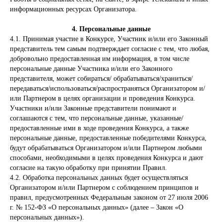
согласия Редакции телеканала.
информационных ресурсах Организатора.
4. Персональные данные
4.1. Принимая участие в Конкурсе, Участник и/или его Законный
представитель тем самым подтверждает согласие с тем, что любая,
добровольно предоставленная им информация, в том числе
персональные данные Участника и/или его Законного
представителя, может собираться/ обрабатываться/храниться/
передаваться/использоваться/распространяться Организатором и/
Контакты
или Партнером в целях организации и проведения Конкурса.
Участники и/или Законные представители понимают и
127566 Москва, Юрловский проезд 21 а/я 75
соглашаются с тем, что персональные данные, указанные/
Телефон:
+7(499) 705-22-36
предоставленные ими в ходе проведения Конкурса, а также
Email:
info@timemediagroup.ru
персональные данные, предоставленные победителями Конкурса,
будут обрабатываться Организатором и/или Партнером любыми
способами, необходимыми в целях проведения Конкурса и дают
согласие на такую обработку при принятии Правил.
Политика конфиденциальности
4.2. Обработка персональных данных будет осуществляться
Организатором и/или Партнером с соблюдением принципов и
правил, предусмотренных Федеральным законом от 27 июля 2006
г. № 152-ФЗ «О персональных данных» (далее – Закон «О
персональных данных»).