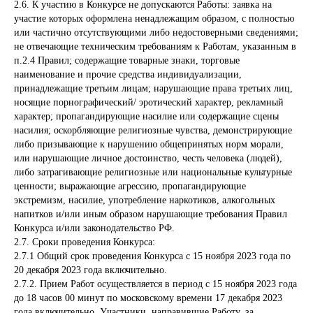
2.6.
К участию в Конкурсе не допускаются Работы: заявка на
участие которых оформлена ненадлежащим образом, с полностью
или частично отсутствующими либо недостоверными сведениями;
не отвечающие техническим требованиям к Работам, указанным в
п.2.4 Правил; содержащие товарные знаки, торговые
наименование и прочие средства индивидуализации,
принадлежащие третьим лицам; нарушающие права третьих лиц,
носящие порнографический/ эротический характер, рекламный
характер; пропагандирующие насилие или содержащие сцены
насилия; оскорбляющие религиозные чувства, демонстрирующие
либо призывающие к нарушению общепринятых норм морали,
или нарушающие личное достоинство, честь человека (людей),
либо затрагивающие религиозные или национальные культурные
ценности; выражающие агрессию, пропагандирующие
экстремизм, насилие, употребление наркотиков, алкогольных
напитков и/или иным образом нарушающие требования Правил
Конкурса и/или законодательство РФ.
2.7. Сроки проведения Конкурса:
2.7.1 Общий срок проведения Конкурса с 15 ноября 2023 года по
20 декабря 2023 года включительно.
2.7.2. Прием Работ осуществляется в период с 15 ноября 2023 года
до 18 часов 00 минут по московскому времени 17 декабря 2023
года включительно. Участники, направившие Работу, за