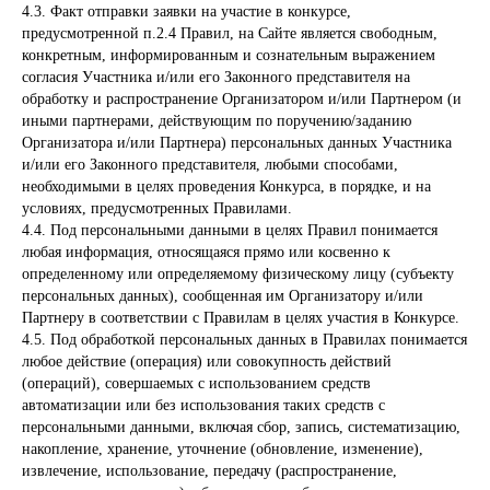
4.3. Факт отправки заявки на участие в конкурсе,
предусмотренной п.2.4 Правил, на Сайте является свободным,
конкретным, информированным и сознательным выражением
согласия Участника и/или его Законного представителя на
обработку и распространение Организатором и/или Партнером (и
иными партнерами, действующим по поручению/заданию
® 2017-2026. Редакция телеканала «В гостях у сказки».
Организатора и/или Партнера) персональных данных Участника
Все права на любые материалы, опубликованные на сайте,
защищены.
и/или его Законного представителя, любыми способами,
Любое использование материалов возможно только с
необходимыми в целях проведения Конкурса, в порядке, и на
согласия Редакции телеканала.
условиях, предусмотренных Правилами.
4.4. Под персональными данными в целях Правил понимается
любая информация, относящаяся прямо или косвенно к
определенному или определяемому физическому лицу (субъекту
персональных данных), сообщенная им Организатору и/или
Партнеру в соответствии с Правилам в целях участия в Конкурсе.
4.5. Под обработкой персональных данных в Правилах понимается
любое действие (операция) или совокупность действий
(операций), совершаемых с использованием средств
автоматизации или без использования таких средств с
персональными данными, включая сбор, запись, систематизацию,
накопление, хранение, уточнение (обновление, изменение),
извлечение, использование, передачу (распространение,