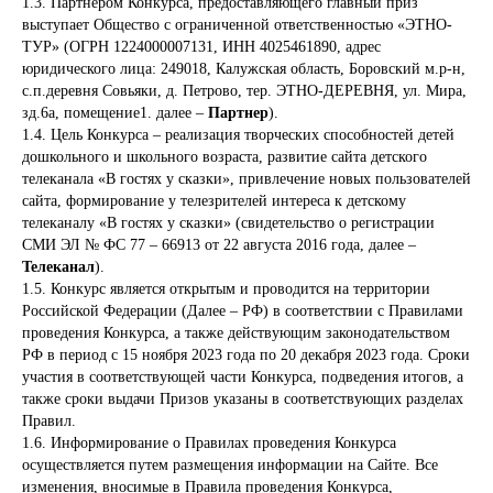
1.3. Партнером Конкурса, предоставляющего главный приз
выступает Общество с ограниченной ответственностью «ЭТНО-
ТУР» (ОГРН 1224000007131, ИНН 4025461890, адрес
юридического лица: 249018, Калужская область, Боровский м.р-н,
с.п.деревня Совьяки, д. Петрово, тер. ЭТНО-ДЕРЕВНЯ, ул. Мира,
зд.6а, помещение1. далее –
Партнер
).
1.4. Цель Конкурса – реализация творческих способностей детей
дошкольного и школьного возраста, развитие сайта детского
телеканала «В гостях у сказки», привлечение новых пользователей
сайта, формирование у телезрителей интереса к детскому
телеканалу «В гостях у сказки» (свидетельство о регистрации
СМИ ЭЛ № ФС 77 – 66913 от 22 августа 2016 года, далее –
Телеканал
).
1.5. Конкурс является открытым и проводится на территории
Российской Федерации (Далее – РФ) в соответствии с Правилами
проведения Конкурса, а также действующим законодательством
РФ в период
с 15 ноября 2023 года по 20 декабря 2023 года.
Сроки
участия в соответствующей части Конкурса, подведения итогов, а
также сроки выдачи Призов указаны в соответствующих разделах
Правил.
1.6. Информирование о Правилах проведения Конкурса
осуществляется путем размещения информации на Сайте. Все
изменения, вносимые в Правила проведения Конкурса,