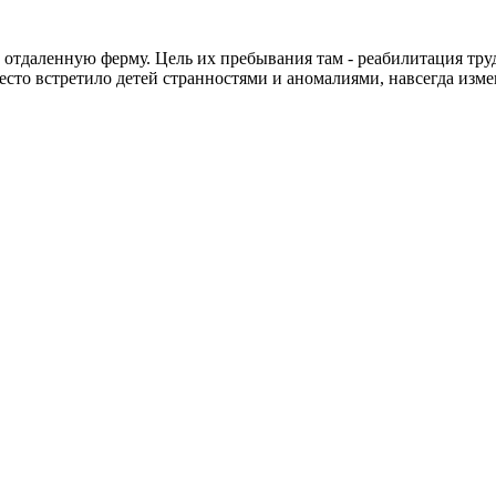
 отдаленную ферму. Цель их пребывания там - реабилитация тр
место встретило детей странностями и аномалиями, навсегда из