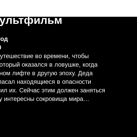
шественник во
мультфильм
год
0
путешествие во времени, чтобы
который оказался в ловушке, когда
ном лифте в другую эпоху. Деда
пасал находящиеся в опасности
ил их. Сейчас этим должен заняться
му интересны сокровища мира…