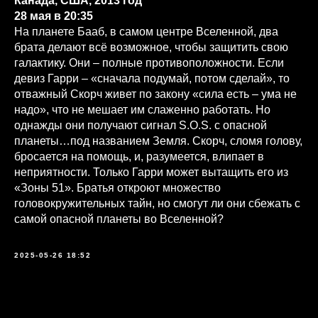
Канада, США, 2013 год
28 мая в 20:35
На планете Бааб, в самом центре Вселенной, два
брата делают всё возможное, чтобы защитить свою
галактику. Они – полные противоположности. Если
девиз Гарри – «сначала подумай, потом сделай», то
отважный Скорч живет по закону «сила есть – ума не
надо», что не мешает им слаженно работать. Но
однажды они получают сигнал S.O.S. с опасной
планеты…под названием Земля. Скорч, сломя голову,
бросается на помощь, и, разумеется, влипает в
неприятности. Только Гарри может вытащить его из
«Зоны 51». Братья откроют множество
головокружительных тайн, но смогут ли они сбежать с
самой опасной планеты во Вселенной?
2025-05-26 18:52