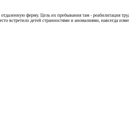
 отдаленную ферму. Цель их пребывания там - реабилитация тр
место встретило детей странностями и аномалиями, навсегда из