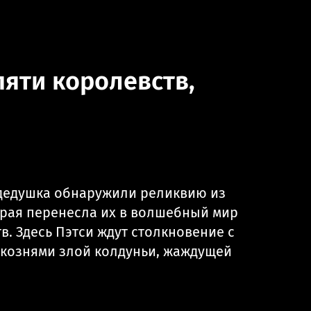
пяти королевств,
 дедушка обнаружили реликвию из
орая перенесла их в волшебный мир
в. Здесь Пэтси ждут столкновение с
 кознями злой колдуньи, жаждущей
.