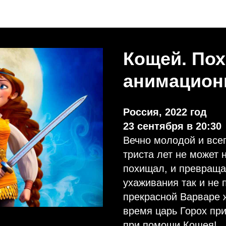
Анонсы недели
Кощей. Пох
анимацио
Россия, 2022 год
23 сентября в 20:30
Вечно молодой и всег
триста лет не может н
похищал, и превращал
ухаживания так и не 
прекрасной Варваре 
время царь Горох пр
при помощи Кощея!