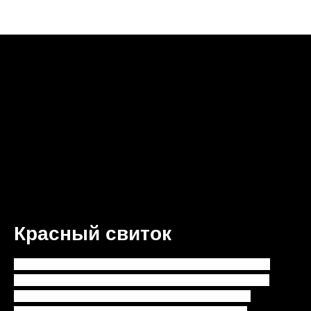
Анонсы недели
Красный свиток
Маленькие девочки иногда способны на большие
поступки. Тринадцатилетняя Нина переносится в
волшебный мир – страну Теллурия, где живут