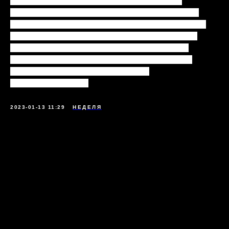
фантастичексие существа. фантастическими
существами. Там она вместе с новыми друзьями,
жителями Теллурии, должна помешать повелителю
тьмы, Лорду Теней, который старается захватить
Красный свиток, чтобы с его помощью открыть
пространственные порталы в различные миры,
навлекая на них тьму и разрушение.
Бразилия, 2020 год
2023-01-13 11:29
НЕДЕЛЯ