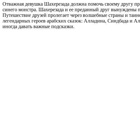
Отважная девушка Шахерезада должна помочь своему другу пр
синего монстра. Шахерезада и ее преданный друг вынуждены п
Путешествие друзей пролегает через волшебные страны и таин
легендарных героев арабских сказок: Алладина, Синдбада и А
иногда давать важные подсказки.