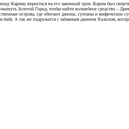
инцу Кариму вернуться на его законный трон. Карим был сверг
окинуть Золотой Город, чтобы найти волшебное средство – Древ
ственные острова, где обитают джины, султаны и мифические с
ли-бабу. А так же подружатся с забавным джином Халилом, кото