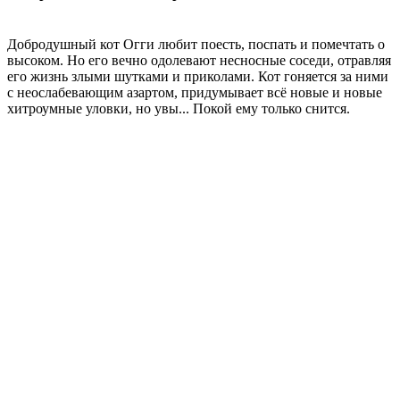
Добродушный кот Огги любит поесть, поспать и помечтать о
высоком. Но его вечно одолевают несносные соседи, отравляя
его жизнь злыми шутками и приколами. Кот гоняется за ними
с неослабевающим азартом, придумывает всё новые и новые
хитроумные уловки, но увы... Покой ему только снится.